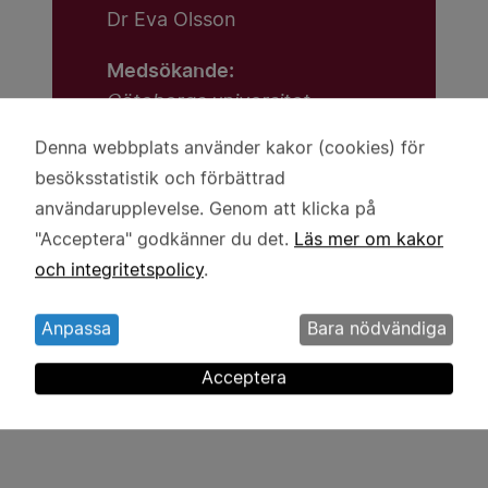
Dr Eva Olsson
Medsökande:
Göteborgs universitet
Linda Borger
Denna webbplats använder kakor (cookies) för
Användning
Sofie Johansson
besöksstatistik och förbättrad
av
användarupplevelse. Genom att klicka på
Lärosäte:
personuppgifter
"Acceptera" godkänner du det.
Läs mer om kakor
Göteborgs universitet
och
och integritetspolicy
.
kakor
Beviljat anslag:
4 miljoner kronor
Anpassa
Bara nödvändiga
Acceptera