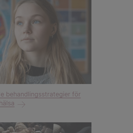
e behandlingsstrategier för
hälsa