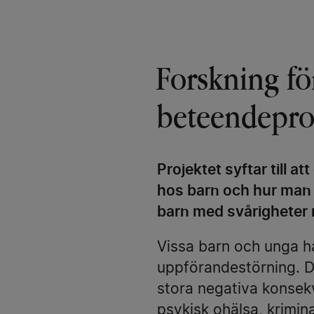
Forskning för
beteendepr
Projektet syftar till
hos barn och hur man 
barn med svårigheter
Vissa barn och unga h
uppförandestörning. 
stora negativa konsekv
psykisk ohälsa, krimin