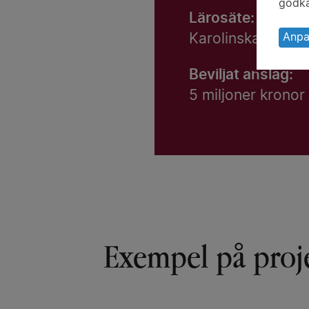
av
godkä
pe
Lärosäte:
oc
Karolinska Institu
Anpa
ka
Beviljat anslag:
5 miljoner kronor
Exempel på proj