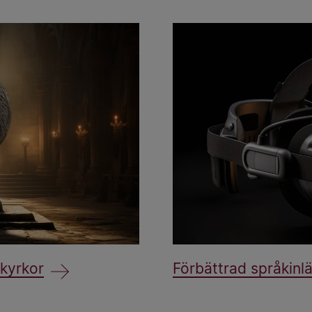
 kyrkor
Förbättrad språkin