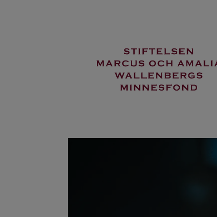
Hoppa
till
huvudinnehåll