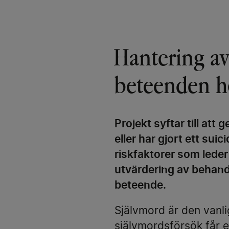
Hantering av
beteenden 
Projekt syftar till att
eller har gjort ett suic
riskfaktorer som lede
utvärdering av behandl
beteende.
Självmord är den vanli
självmordsförsök får e