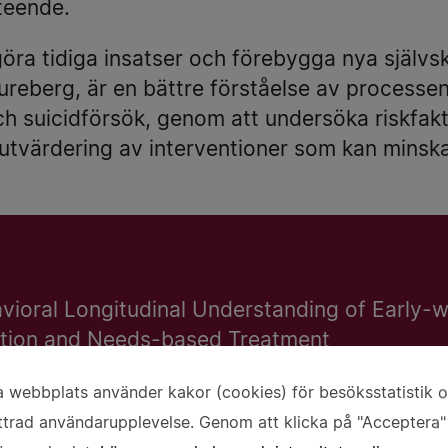
teende.
ggöra tidiga insatser och förebygga nya själ
ureberg, är en bättre förståelse av processen 
h suicidförsök, genom att undersöka riskfak
 utvärdering av interventioner som kan minska
ioral Longitudinal Understanding of Early-w
ication and Needs-based Treatment
 webbplats använder kakor (cookies) för besöksstatistik 
vändning
ureberg
ttrad användarupplevelse. Genom att klicka på "Acceptera"