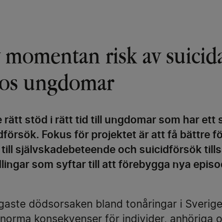
 momentan risk av suicid
hos ungdomar
 ge rätt stöd i rätt tid till ungdomar som har e
idförsök. Fokus för projektet är att få bättre f
r till självskadebeteende och suicidförsök t
ingar som syftar till att förebygga nya episo
gaste dödsorsaken bland tonåringar i Sverige.
norma konsekvenser för individer, anhöriga o