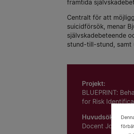
framtida självskadebe
Centralt för att möjli
suicidförsök, menar Bj
självskadebeteende oc
stund-till-stund, samt
Projekt:
BLUEPRINT: Behav
for Risk Identif
Huvudsökande:
Denna
An
Docent Johan Bj
förbä