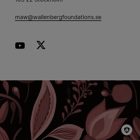
103 22 Stockholm
maw@wallenbergfoundations.se