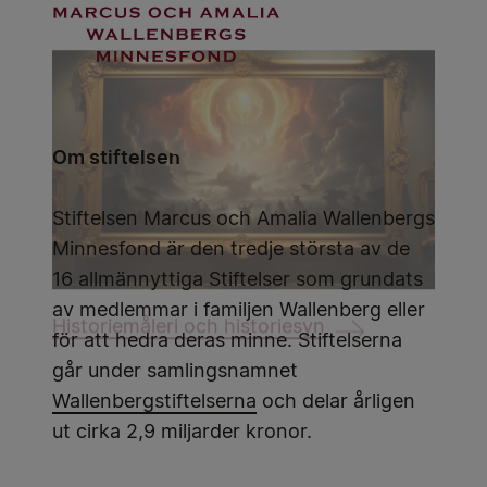
Om stiftelsen
Stiftelsen Marcus och Amalia Wallenbergs
Minnesfond är den tredje största av de
16 allmännyttiga Stiftelser som grundats
av medlemmar i familjen Wallenberg eller
Historiemåleri och historiesyn
för att hedra deras minne. Stiftelserna
går under samlingsnamnet
Wallenbergstiftelserna
och delar årligen
ut cirka 2,9 miljarder kronor.