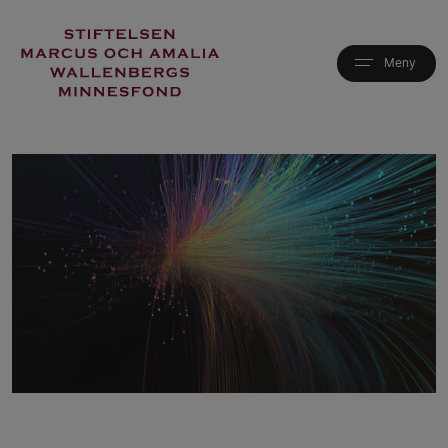
Hoppa
till
huvudinnehåll