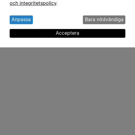
och integritetspolicy
.
kakor
Exempel på projekt
Anpassa
Bara nödvändiga
Acceptera