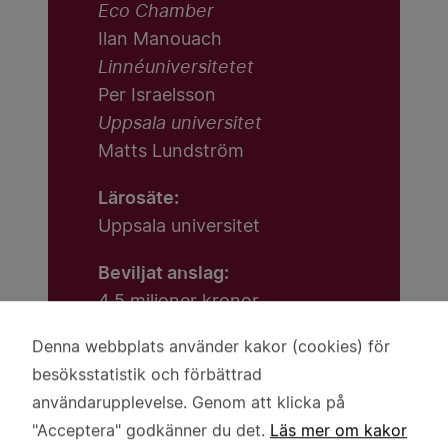
Eco Chamber
Ilan Manouach
Linnéuniversitetet
Per Israelsson
Uppsala universitet
Matts Lundström
Lärosäte:
Uppsala universitet
Beviljat anslag:
4,5 miljoner kronor
Denna webbplats använder kakor (cookies) för
Användning
besöksstatistik och förbättrad
av
användarupplevelse. Genom att klicka på
personuppgifter
"Acceptera" godkänner du det.
Läs mer om kakor
och