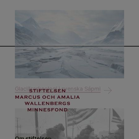
Glaciärarkeologi i svenska Sápmi
Om stiftelsen