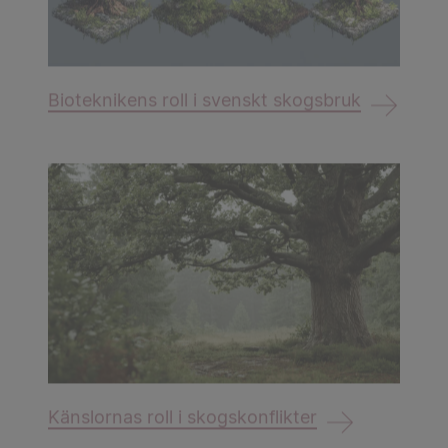
Bioteknikens roll i svenskt skogsbruk
Känslornas roll i skogskonflikter