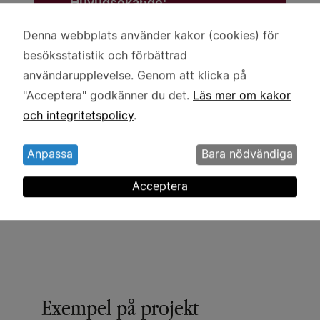
Huvudsökande:
Yvonne Knospe
Denna webbplats använder kakor (cookies) för
Användning
Medsökande:
besöksstatistik och förbättrad
av
användarupplevelse. Genom att klicka på
Maria Levin
personuppgifter
"Acceptera" godkänner du det.
Läs mer om kakor
Maria Rosenberg
och
och integritetspolicy
.
kakor
Lärosäte:
Umeå universitet
Anpassa
Bara nödvändiga
Acceptera
Exempel på projekt