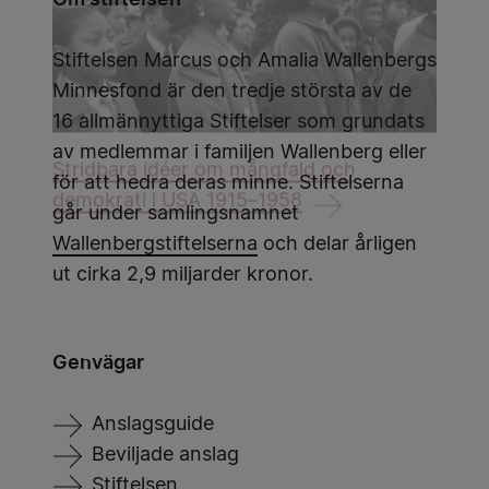
Stiftelsen Marcus och Amalia Wallenbergs
Minnesfond är den tredje största av de
16 allmännyttiga Stiftelser som grundats
av medlemmar i familjen Wallenberg eller
Stridbara idéer om mångfald och
för att hedra deras minne. Stiftelserna
demokrati i USA 1915–1958
går under samlingsnamnet
Wallenbergstiftelserna
och delar årligen
ut cirka 2,9 miljarder kronor.
Genvägar
Anslagsguide
Beviljade anslag
Stiftelsen