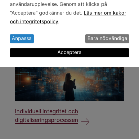
användarupplevelse. Genom att klicka på
personuppgifter
En kökkenmödding i Bohuslän
"Acceptera" godkänner du det.
Läs mer om kakor
och
och integritetspolicy
.
kakor
Anpassa
Bara nödvändiga
Acceptera
Individuell integritet och
digitaliseringsprocessen