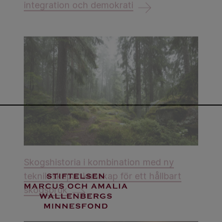
integration och demokrati
Skogshistoria i kombination med ny
teknik skapar kunskap för ett hållbart
skogsbruk