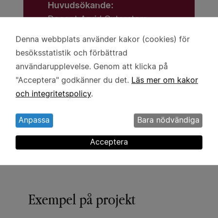
Huvudsökande:
Docent Arvid Guterstam
Denna webbplats använder kakor (cookies) för
Lärosäte:
Användning
besöksstatistik och förbättrad
Karolinska Institutet
av
användarupplevelse. Genom att klicka på
personuppgifter
Beviljat anslag:
"Acceptera" godkänner du det.
Läs mer om kakor
och
5 miljoner kronor
och integritetspolicy
.
kakor
Anpassa
Bara nödvändiga
Acceptera
Exempel på projekt