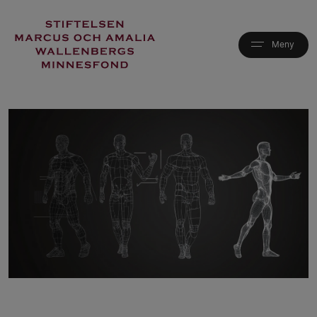
Hoppa
till
huvudinnehåll