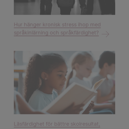
Hur hänger kronisk stress ihop med
språkinlärning och språkfärdighet?
Läsfärdighet för bättre skolresultat,