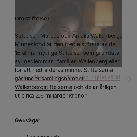
Om stiftelsen
Stiftelsen Marcus och Amalia Wallenbergs
Minnesfond är den tredje största av de
16 allmännyttiga Stiftelser som grundats
av medlemmar i familjen Wallenberg eller
för att hedra deras minne. Stiftelserna
Undersöker ungas sömn i en digital värld
går under samlingsnamnet
Wallenbergstiftelserna
och delar årligen
ut cirka 2,9 miljarder kronor.
Genvägar