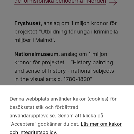
de förhistoriska perioderna i Norden
Fryshuset,
anslag om 1 miljon kronor för
projektet ”Utbildning för unga i kriminella
miljöer i Malmö”.
Nationalmuseum,
anslag om 1 miljon
kronor för projektet “History painting
and sense of history - national subjects
in the visual arts c. 1780-1830”
(Historiemåleri och historiesyn –
nationella motiv i konsten ca 1780-1830).
Denna webbplats använder kakor (cookies) för
Användning
Historiemåleri och historiesyn
besöksstatistik och förbättrad
av
användarupplevelse. Genom att klicka på
personuppgifter
"Acceptera" godkänner du det.
Läs mer om kakor
Kungl. Akademien för de fria konsterna,
och
och integritetspolicy
.