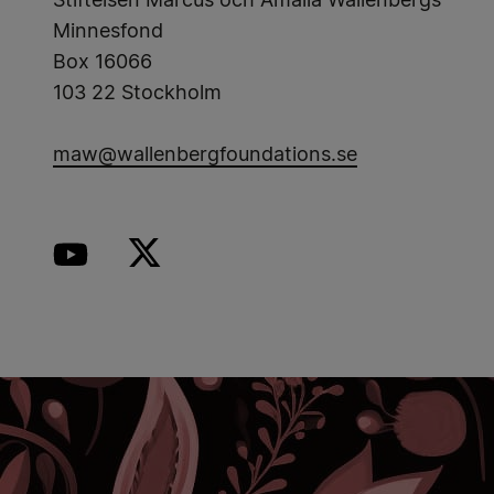
Stiftelsen Marcus och Amalia Wallenbergs
Minnesfond
Box 16066
103 22 Stockholm
maw@wallenbergfoundations.se