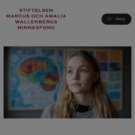
Hoppa
till
huvudinnehåll