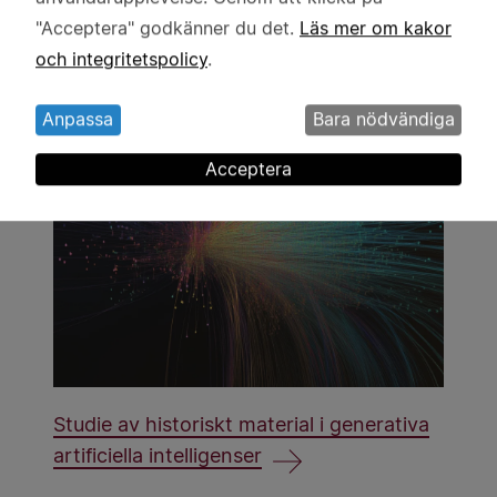
personuppgifter
"Acceptera" godkänner du det.
Läs mer om kakor
och
och integritetspolicy
.
kakor
En tvillingstudie om autism
Anpassa
Bara nödvändiga
Acceptera
Studie av historiskt material i generativa
artificiella intelligenser