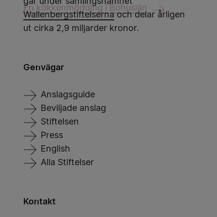
går under samlingsnamnet
En kökkenmödding i Bohuslän
Wallenbergstiftelserna
och delar årligen
ut cirka 2,9 miljarder kronor.
Genvägar
Anslagsguide
Beviljade anslag
Stiftelsen
Press
English
Alla Stiftelser
Kontakt