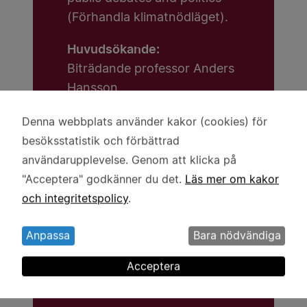
(Förhandla klimatnödläget).
Huvudsökande:
Biträdande professor Anders
Hansson
Medsökande:
Denna webbplats använder kakor (cookies) för
Användning
Linköpings universitet
besöksstatistik och förbättrad
av
Mathias Fridahl
användarupplevelse. Genom att klicka på
personuppgifter
Simon Haikola
"Acceptera" godkänner du det.
Läs mer om kakor
och
och integritetspolicy
.
kakor
Lärosäte:
Linköpings universitet
Anpassa
Bara nödvändiga
Beviljat anslag:
Acceptera
4,5 miljoner kronor