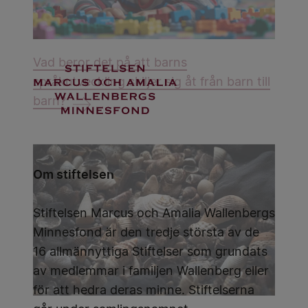
Vad beror det på att barns
språkutveckling skiljer sig åt från barn till
barn?
Om stiftelsen
Stiftelsen Marcus och Amalia Wallenbergs
Minnesfond är den tredje största av de
16 allmännyttiga Stiftelser som grundats
av medlemmar i familjen Wallenberg eller
för att hedra deras minne. Stiftelserna