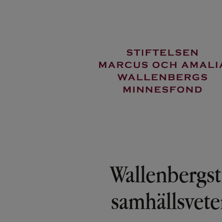
Hoppa
till
huvudinnehåll
Wallenbergst
samhällsvete