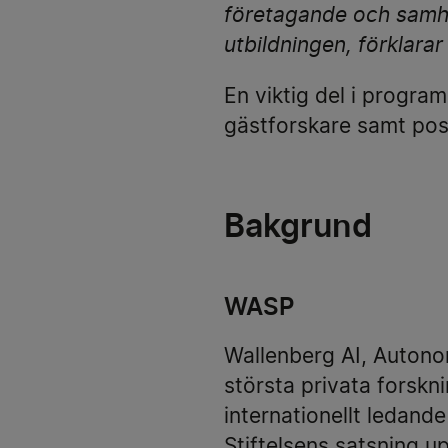
företagande och samh
utbildningen, förklarar
En viktig del i progra
gästforskare samt pos
Bakgrund
WASP
Wallenberg AI, Autono
största privata forskni
internationellt ledan
Stiftelsens satsning up