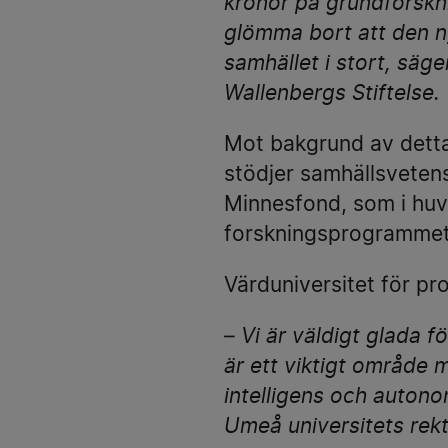
kronor på grundforskn
glömma bort att den n
samhället i stort, säg
Wallenbergs Stiftelse.
Mot bakgrund av detta
stödjer samhällsveten
Minnesfond, som i huv
forskningsprogramme
Värduniversitet för p
– Vi är väldigt glada 
är ett viktigt område m
intelligens och autono
Umeå universitets rek