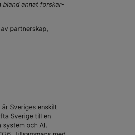
bland annat forskar-
 av partnerskap,
r Sveriges enskilt
ta Sverige till en
a system och AI.
r 2026. Tillsammans med