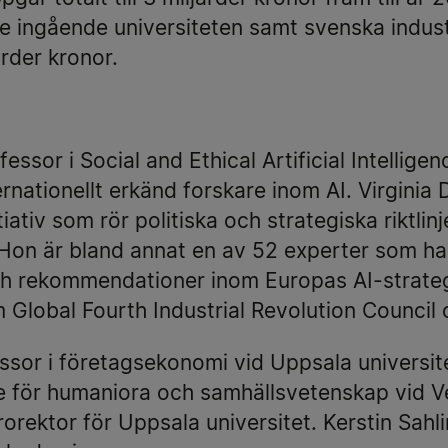
de ingående universiteten samt svenska indus
arder kronor.
fessor i Social and Ethical Artificial Intellig
ernationellt erkänd forskare inom AI. Virginia 
itiativ som rör politiska och strategiska riktlin
 Hon är bland annat en av 52 experter som har
 och rekommendationer inom Europas AI-strat
Global Fourth Industrial Revolution Council 
ssor i företagsekonomi vid Uppsala universit
 för humaniora och samhällsvetenskap vid V
orektor för Uppsala universitet. Kerstin Sahli