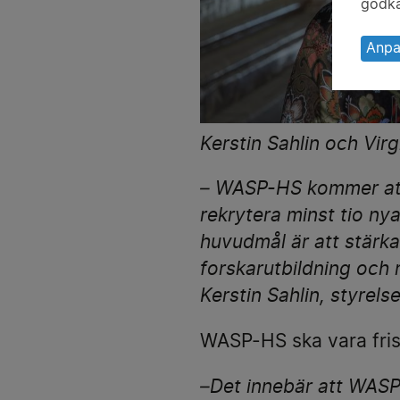
av
godkä
pe
oc
Anpa
ka
Kerstin Sahlin och Vi
– WASP-HS kommer att 
rekrytera minst tio n
huvudmål är att stär
forskarutbildning och 
Kerstin Sahlin, styrel
WASP-HS ska vara fris
–Det innebär att WASP