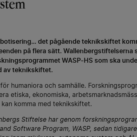
ystem
robotisering… det pågående teknikskiftet kom
enden på flera sätt. Wallenbergstiftelserna s
orskningsprogrammet WASP-HS som ska under
av teknikskiftet.
r för humaniora och samhälle. Forskningspr
ysera etiska, ekonomiska, arbetsmarknadsmäss
m kan komma med teknikskiftet.
enbergs Stiftelse har genom forskningsprogr
d Software Program, WASP, sedan tidigare s