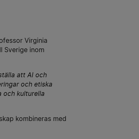
ofessor Virginia
ll Sverige inom
tälla att AI och
ringar och etiska
 och kulturella
nskap kombineras med