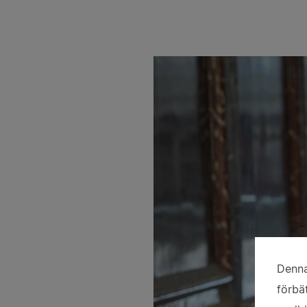
Denna
An
förbä