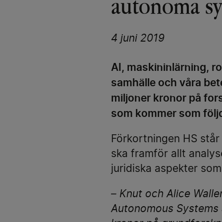
autonoma s
4 juni 2019
AI, maskininlärning, 
samhälle och våra bete
miljoner kronor på f
som kommer som följd 
Förkortningen HS stå
ska framför allt anal
juridiska aspekter so
– Knut och Alice Wall
Autonomous Systems an