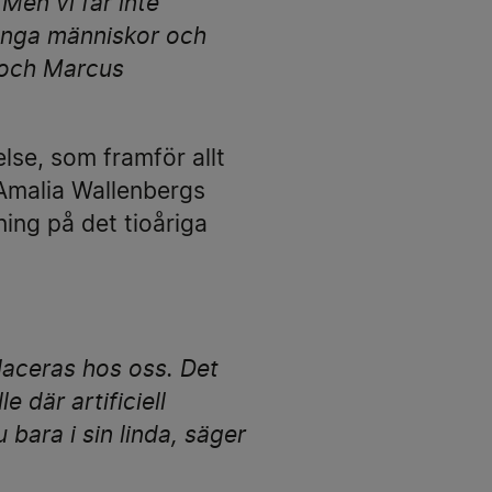
Men vi får inte
ånga människor och
e och Marcus
se, som framför allt
 Amalia Wallenbergs
ng på det tioåriga
placeras hos oss. Det
 där artificiell
bara i sin linda, säger