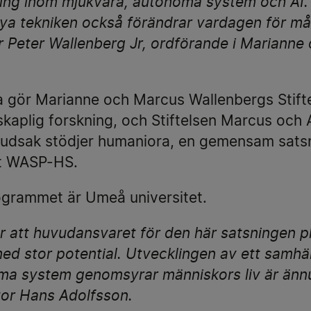
ing inom mjukvara, autonoma system och AI. 
ya tekniken också förändrar vardagen för m
er Peter Wallenberg Jr, ordförande i Mariann
 gör Marianne och Marcus Wallenbergs Stiftel
skaplig forskning, och Stiftelsen Marcus och
udsak stödjer humaniora, en gemensam satsni
t WASP-HS.
rogrammet är Umeå universitet.
för att huvudansvaret för den här satsningen 
ed stor potential. Utvecklingen av ett samhälle
ma system genomsyrar människors liv är ännu 
tor Hans Adolfsson.