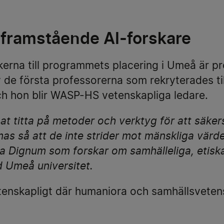
t framstående AI-forskare
erna till programmets placering i Umeå är pr
 de första professorerna som rekryterades ti
h hon blir WASP-HS vetenskapliga ledare.
t titta på metoder och verktyg för att säkers
s så att de inte strider mot mänskliga värde
nia Dignum som forskar om samhälleliga, etiska
d Umeå universitet.
tenskapligt där humaniora och samhällsvete