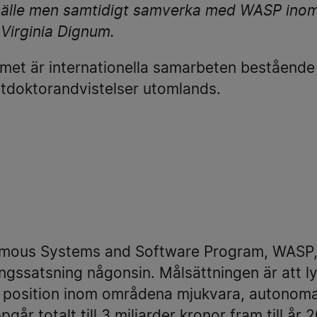
älle men samtidigt samverka med WASP inom 
 Virginia Dignum.
mmet är internationella samarbeten bestående
tdoktorandvistelser utomlands.
mous Systems and Software Program, WASP, ä
ngssatsning någonsin. Målsättningen är att lyf
de position inom områdena mjukvara, autonom
pgår totalt till 3 miljarder kronor fram till å