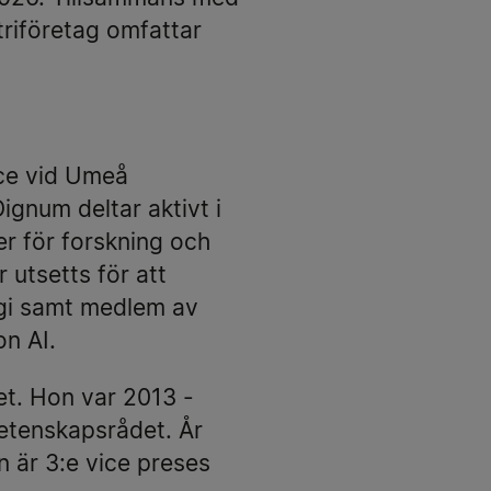
triföretag omfattar
ence vid Umeå
Dignum deltar aktivt i
jer för forskning och
 utsetts för att
egi samt medlem av
on AI.
et. Hon var 2013 -
etenskapsrådet. År
n är 3:e vice preses