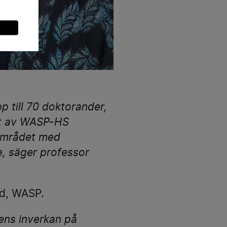
 till 70 doktorander,
Ett av WASP-HS
området med
e, säger professor
ed, WASP.
ens inverkan på