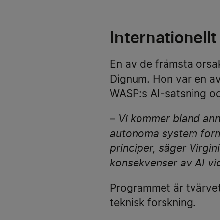
Internationell
En av de främsta orsak
Dignum. Hon var en av
WASP:s AI-satsning oc
– Vi kommer bland anna
autonoma system forma
principer, säger Virgi
konsekvenser av AI vi
Programmet är tvärve
teknisk forskning.