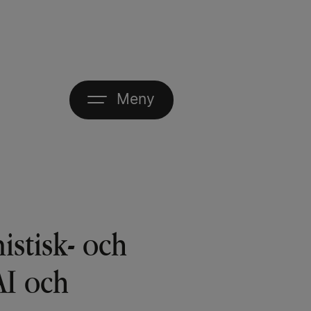
Meny
istisk- och
AI och